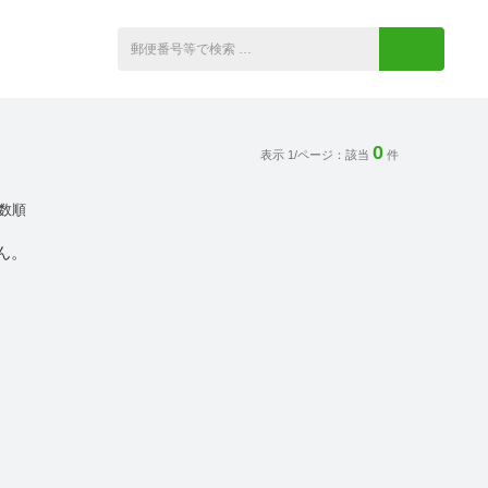
0
表示 1/ページ：該当
件
数順
ん。