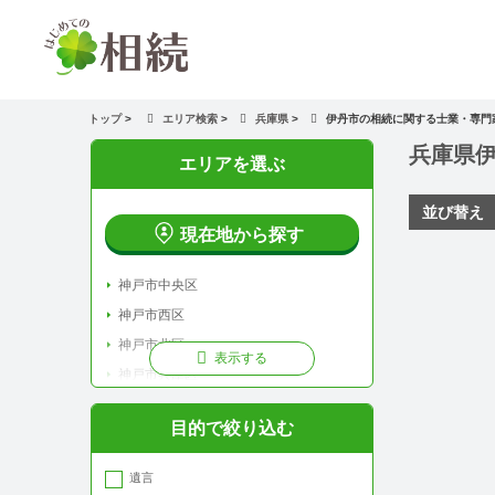
トップ
>
エリア検索
>
兵庫県
>
伊丹市の相続に関する士業・専門
兵庫県
エリアを選ぶ
並び替え
現在地から探す
神戸市中央区
神戸市西区
神戸市北区
表示する
神戸市兵庫区
神戸市長田区
目的で絞り込む
神戸市須磨区
神戸市垂水区
遺言
神戸市灘区