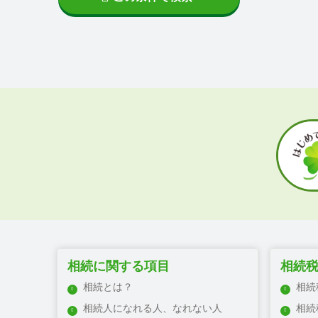
姫路市
宍粟市
明石市
三木市
加東市
加古川市
加西市
小野市
高砂市
西脇市
相生市
赤穂市
たつの市
加古郡
相続に関する項目
相続
佐用郡
相続とは？
相続
神崎郡
相続人になれる人、なれない人
相続
赤穂郡