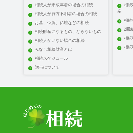
相続人が未成年者の場合の相続
相続
川辺郡
産
相続人が行方不明者の場合の相続
多可郡
相続
美方郡
お墓、位牌、仏壇などの相続
2回
揖保郡
相続財産になるもの、ならないもの
相続
相続人がいない場合の相続
相続
みなし相続財産とは
相続スケジュール
贈与について