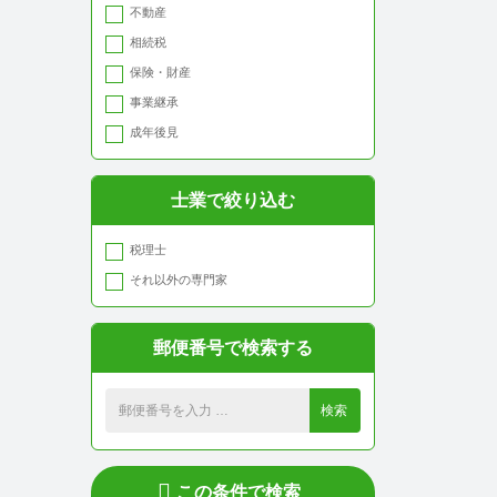
不動産
神戸市東灘区
相続税
洲本市
保険・財産
南あわじ市
事業継承
淡路市
成年後見
芦屋市
尼崎市
士業で絞り込む
西宮市
伊丹市
税理士
宝塚市
それ以外の専門家
川西市
養父市
郵便番号で検索する
豊岡市
三田市
検索
篠山市
丹波市
朝来市
この条件で検索