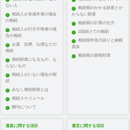
ない人
豊前市
相続税のかかる財産とか
相続人が未成年者の場合
からない財産
大川市
の相続
相続税の計算の仕方
柳川市
相続人が行方不明者の場
2回続けての相続
合の相続
相続税申告の誤りと納税
筑後市
お墓、位牌、仏壇などの
資金
相続
八女市
相続税の節税対策
相続財産になるもの、な
みやま市
らないもの
大牟田市
相続人がいない場合の相
続
朝倉市
みなし相続財産とは
久留米市
相続スケジュール
贈与について
うきは市
鞍手郡
遺産に関する項目
遺言に関する項目