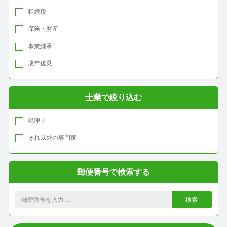
福岡市西区
相続税
保険・財産
北九州市門司区
事業継承
北九州市小倉北区
成年後見
北九州市小倉南区
北九州市戸畑区
士業で絞り込む
北九州市八幡東区
税理士
北九州市八幡西区
それ以外の専門家
北九州市若松区
中間市
郵便番号で検索する
古賀市
検索
福津市