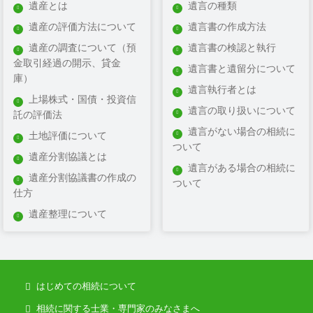
遠賀郡
遺産とは
遺言の種類
遺産の評価方法について
遺言書の作成方法
嘉穂郡
遺産の調査について（預
遺言書の検認と執行
京都郡
金取引経過の開示、貸金
遺言書と遺留分について
庫）
三井郡
遺言執行者とは
上場株式・国債・投資信
遺言の取り扱いについて
三潴郡
託の評価法
遺言がない場合の相続に
土地評価について
小郡
ついて
遺産分割協議とは
糟屋郡
遺言がある場合の相続に
遺産分割協議書の作成の
ついて
築上郡
仕方
遺産整理について
筑紫郡
朝倉郡
田川郡
はじめての相続について
八女郡
相続に関する士業・専門家のみなさまへ