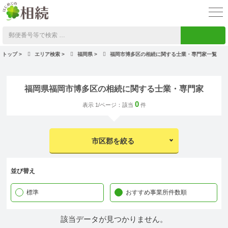
トップ
>
エリア検索
>
福岡県
>
福岡市博多区の相続に関する士業・専門家一覧
福岡県福岡市博多区の相続に関する士業・専門家
0
表示 1/ページ：該当
件
市区郡を絞る
並び替え
標準
おすすめ事業所件数順
該当データが見つかりません。