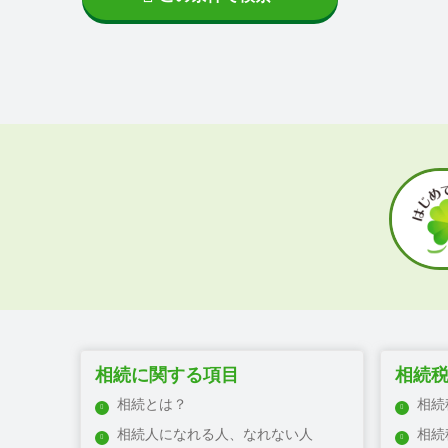
嘉麻市
直方市
宮若市
行橋市
田川市
豊前市
大川市
柳川市
筑後市
八女市
みやま市
大牟田市
朝倉市
久留米市
相続に関する項目
相続
うきは市
相続とは？
相続
鞍手郡
相続人になれる人、なれない人
相続
遠賀郡