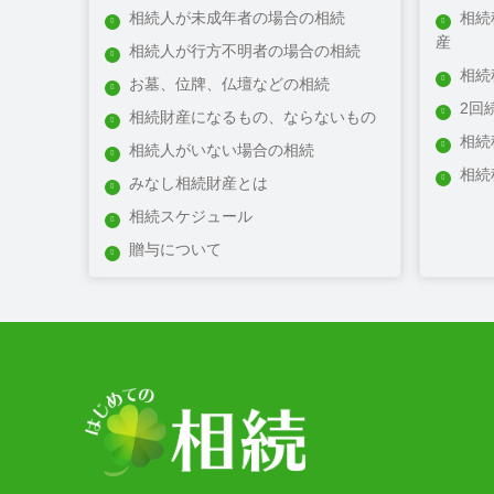
相続人が未成年者の場合の相続
相続
嘉穂郡
産
相続人が行方不明者の場合の相続
京都郡
相続
三井郡
お墓、位牌、仏壇などの相続
2回
三潴郡
相続財産になるもの、ならないもの
相続
小郡
相続人がいない場合の相続
糟屋郡
相続
みなし相続財産とは
築上郡
相続スケジュール
筑紫郡
贈与について
朝倉郡
田川郡
八女郡