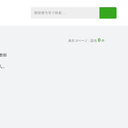
0
表示 1/ページ：該当
件
数順
ん。