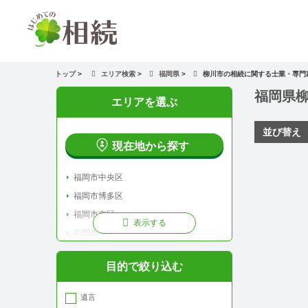
トップ
>
エリア検索
>
福岡県
>
柳川市の相続に関する士業・専門
福岡県
エリアを選ぶ
並び替え
現在地から探す
福岡市中央区
福岡市博多区
福岡市東区
表示する
福岡市早良区
福岡市城南区
目的で絞り込む
福岡市南区
福岡市西区
遺言
北九州市門司区