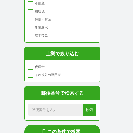
不動産
北九州市小倉北区
相続税
北九州市小倉南区
保険・財産
北九州市戸畑区
事業継承
北九州市八幡東区
成年後見
北九州市八幡西区
北九州市若松区
士業で絞り込む
中間市
古賀市
税理士
福津市
それ以外の専門家
宗像市
春日市
郵便番号で検索する
大野城市
筑紫野市
検索
太宰府市
糸島市
飯塚市
この条件で検索